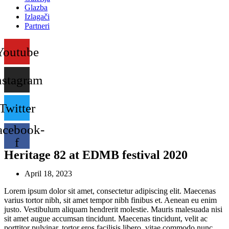
Glazba
Izlagači
Partneri
Youtube
nstagram
Twitter
acebook-
f
Heritage 82 at EDMB festival 2020
April 18, 2023
Lorem ipsum dolor sit amet, consectetur adipiscing elit. Maecenas
varius tortor nibh, sit amet tempor nibh finibus et. Aenean eu enim
justo. Vestibulum aliquam hendrerit molestie. Mauris malesuada nisi
sit amet augue accumsan tincidunt. Maecenas tincidunt, velit ac
porttitor pulvinar, tortor eros facilisis libero, vitae commodo nunc