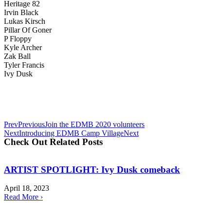
Heritage 82
Irvin Black
Lukas Kirsch
Pillar Of Goner
P Floppy
Kyle Archer
Zak Ball
Tyler Francis
Ivy Dusk
BOOK NOW
Prev
Previous
Join the EDMB 2020 volunteers
Next
Introducing EDMB Camp Village
Next
Check Out Related Posts
ARTIST SPOTLIGHT: Ivy Dusk comeback
April 18, 2023
Read More ›