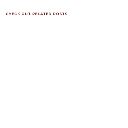
CHECK OUT RELATED POSTS
ARTIST SPOTLIGHT: IVY
DUSK COMEBACK
April 18, 2023